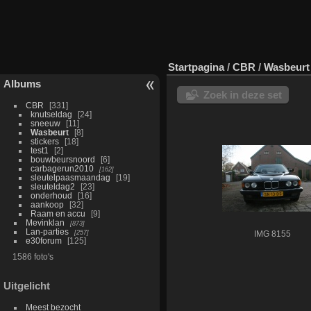
Startpagina
/
CBR
/
Wasbeurt
Albums
Zoek in deze set
CBR
331
knutseldag
24
sneeuw
11
Wasbeurt
8
stickers
18
test1
2
bouwbeursnoord
6
carbagerun2010
162
sleutelpaasmaandag
19
sleuteldag2
23
onderhoud
16
aankoop
32
Raam en accu
9
Mevinklan
873
Lan-parties
257
IMG 8155
e30forum
125
1586 foto's
Uitgelicht
Meest bezocht