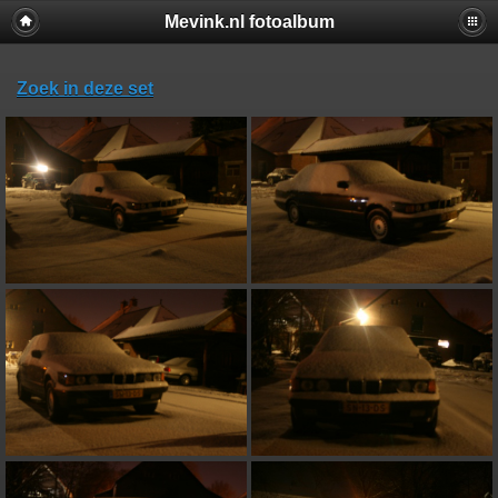
Mevink.nl fotoalbum
Zoek in deze set