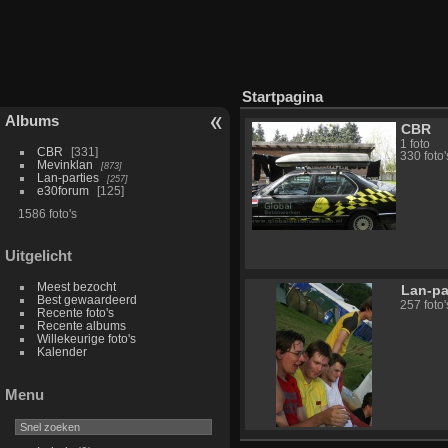
Startpagina
Albums
CBR
1 foto
CBR
331
330 foto
Mevinklan
873
Lan-parties
257
e30forum
125
1586 foto's
Uitgelicht
Meest bezocht
Lan-pa
Best gewaardeerd
257 foto
Recente foto's
Recente albums
Willekeurige foto's
Kalender
Menu