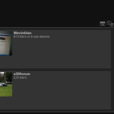
Mevinklan
873 foto's in 9 sub-albums
e30forum
125 foto's