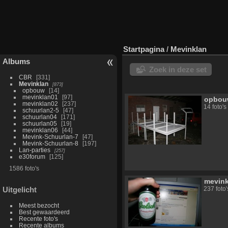
Startpagina
/
Mevinklan
Albums
Zoek in deze set
CBR
331
Mevinklan
873
opbouw
14
mevinklan01
97
opbo
mevinklan02
237
14 foto's
schuurlan2-5
47
schuurlan04
171
schuurlan05
19
mevinklan06
44
Mevink-Schuurlan-7
47
Mevink-Schuurlan-8
197
Lan-parties
257
e30forum
125
1586 foto's
mevin
Uitgelicht
237 foto'
Meest bezocht
Best gewaardeerd
Recente foto's
Recente albums