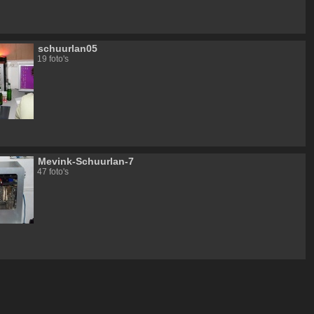
schuurlan05
19 foto's
Mevink-Schuurlan-7
47 foto's