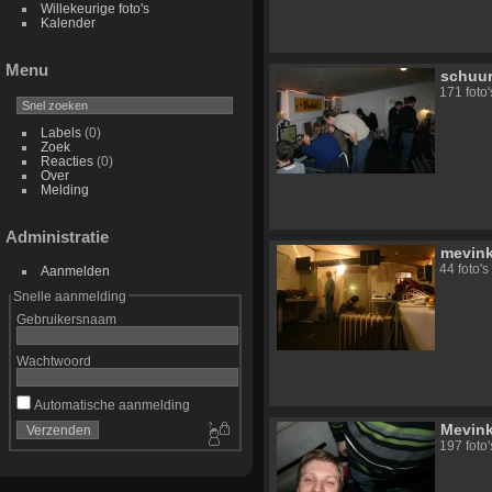
Willekeurige foto's
Kalender
Menu
schuur
171 foto'
Labels
(0)
Zoek
Reacties
(0)
Over
Melding
Administratie
mevin
44 foto's
Aanmelden
Snelle aanmelding
Gebruikersnaam
Wachtwoord
Automatische aanmelding
Mevink
197 foto'