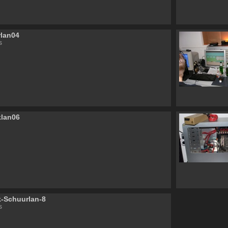
lan04
s
klan06
-Schuurlan-8
s