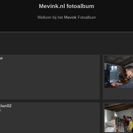
Mevink.nl fotoalbum
Welkom bij het
Mevink
Fotoalbum
uw
klan02
s