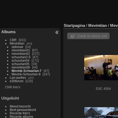
Startpagina
/
Mevinklan
/
Mev
Albums
Zoek in deze set
CBR
331
Mevinklan
873
opbouw
14
mevinklan01
97
mevinklan02
237
schuurlan2-5
47
schuurlan04
171
schuurlan05
19
mevinklan06
44
Mevink-Schuurlan-7
47
Mevink-Schuurlan-8
197
Lan-parties
257
e30forum
125
1586 foto's
DSC 4504
Uitgelicht
Meest bezocht
Best gewaardeerd
Recente foto's
Recente albums