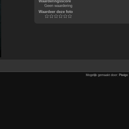
Waarderingsscore
Geen waardering
Waardeer deze foto
Mogelijk gemaakt door:
Piwigo