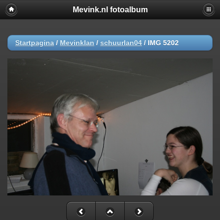
Mevink.nl fotoalbum
Startpagina
/
Mevinklan
/
schuurlan04
/
IMG 5202