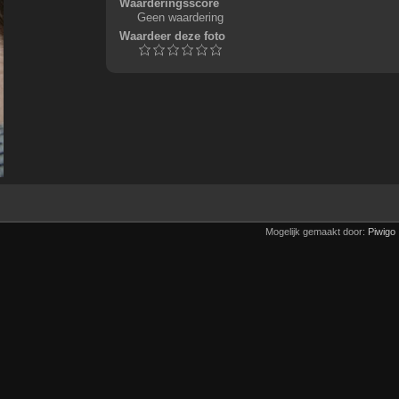
Waarderingsscore
Geen waardering
Waardeer deze foto
Mogelijk gemaakt door:
Piwigo