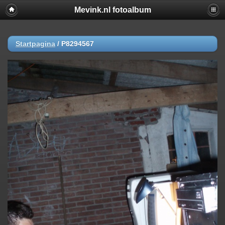
Mevink.nl fotoalbum
Startpagina
/
P8294567