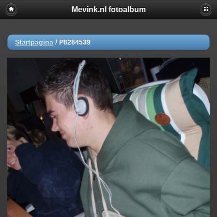
Mevink.nl fotoalbum
Startpagina
/
P8284539