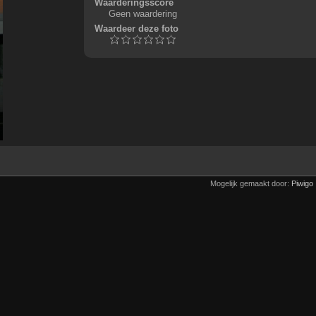
Waarderingsscore
Geen waardering
Waardeer deze foto
Mogelijk gemaakt door:
Piwigo