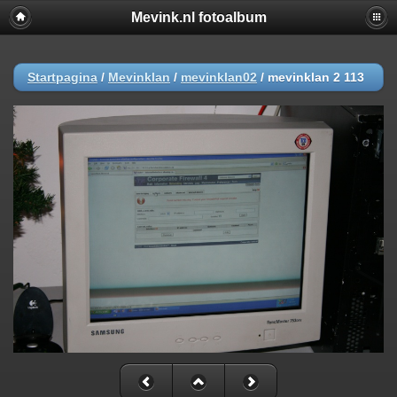
Mevink.nl fotoalbum
Startpagina
/
Mevinklan
/
mevinklan02
/
mevinklan 2 113