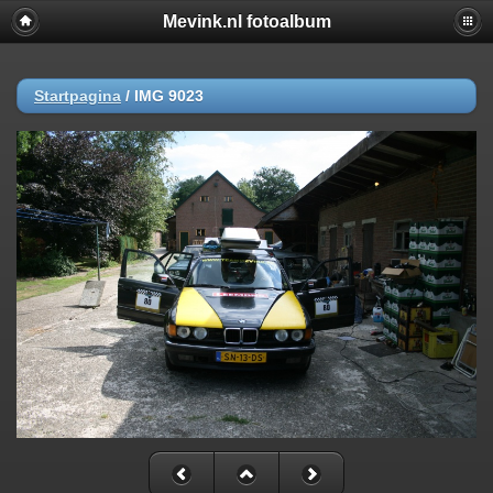
Mevink.nl fotoalbum
Startpagina
/
IMG 9023