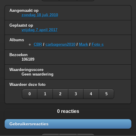
Aangemaakt op
zondag 18 juli 2010
Geplaatst op
vrijdag 7 april 2017
Albums
CBR
/
carbagerun2010
/
Mark
/
Foto s
Bezoeken
106189
Waarderingsscore
Geen waardering
Waardeer deze foto
0
1
2
3
4
5
0 reacties
Gebruikersreacties