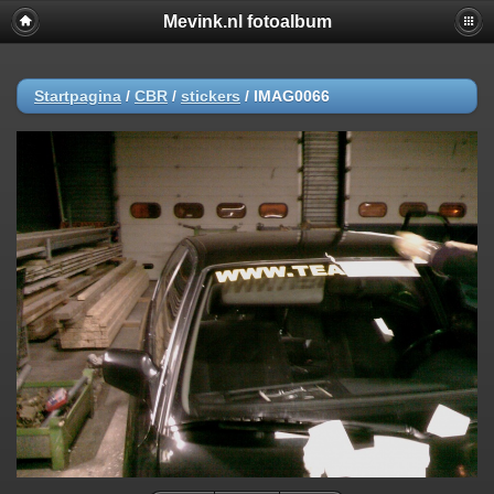
Mevink.nl fotoalbum
Startpagina
/
CBR
/
stickers
/
IMAG0066