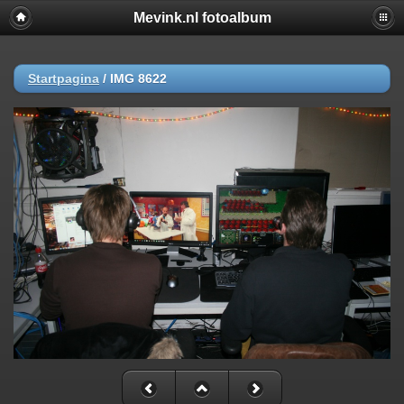
Mevink.nl fotoalbum
Startpagina
/
IMG 8622