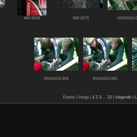
IMG 8269
IMG 8270
05042010 
05042010 004
05042010 005
Eerste |
Vorige |
1
2
3
...
23
|
Volgende
|
L