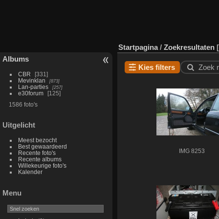
Startpagina
/
Zoekresultaten
Albums
Kies filters
Zoek 
CBR
331
Mevinklan
873
Lan-parties
257
e30forum
125
1586 foto's
Uitgelicht
Meest bezocht
Best gewaardeerd
IMG 8253
Recente foto's
Recente albums
Willekeurige foto's
Kalender
Menu