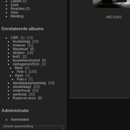
Labels
(0)
Zoek
Reacties
(0)
Over
Melding
IMG 8265
Gerelateerde albums
CBR
1
13
knutseldag
24
sneeuw
11
Wasbeurt
8
stickers
18
test1
2
bouwbeursnoord
6
carbagerun2010
2
Mark
1
Foto s
155
Arjan
1
Foto s
7
sleutelpaasmaandag
19
sleuteldag2
23
onderhoud
16
aankoop
32
Raam en accu
9
Administratie
Aanmelden
Snelle aanmelding