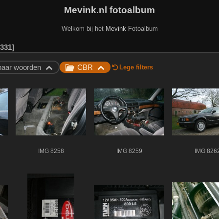
Mevink.nl fotoalbum
Welkom bij het
Mevink
Fotoalbum
331
naar woorden
CBR
Lege filters
IMG 8258
IMG 8259
IMG 826